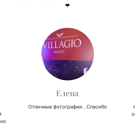
❤️
Елена
Отличные фотографии . Спасибо
й
о
дно