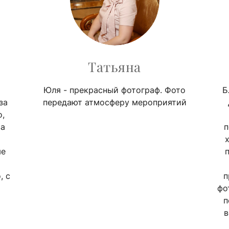
Татьяна
Юля - прекрасный фотограф. Фото
Б
за
передают атмосферу мероприятий
,
ва
п
ые
, с
п
фо
п
в