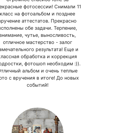
екрасные фотосессии! Снимали 11
класс на фотоальбом и позднее
вручение аттестатов. Прекрасно
исполнены обе задачи. Терпение,
внимание, чутье, выносливость,
отличное мастерство - залог
амечательного результата! Еще и
классная обработка и коррекция
одростки, фотошоп необходим :)).
тличный альбом и очень теплые
ото с вручения в итоге! До новых
событий!