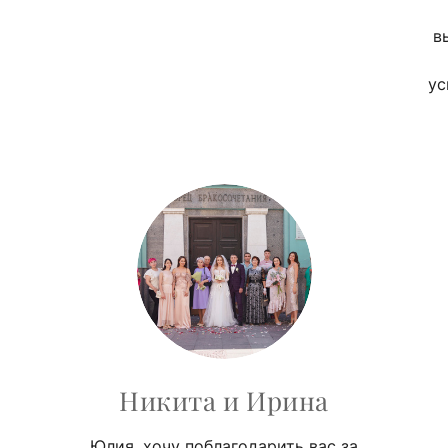
в
ус
Никита и Ирина
Юлия, хочу поблагодарить вас за