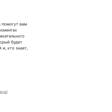
 помогут вам
моментах
лекательного
орый будет
и, кто знает,
aya/