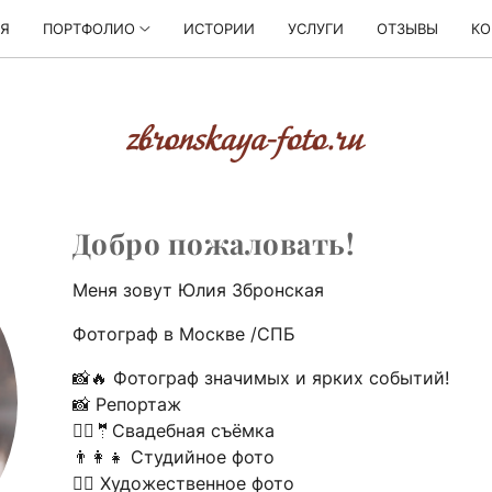
АЯ
ПОРТФОЛИО
ИСТОРИИ
УСЛУГИ
ОТЗЫВЫ
КО
Добро пожаловать!
Меня зовут Юлия Збронская
Фотограф в Москве /СПБ
📸🔥 Фотограф значимых и ярких событий!
📸 Репортаж
👰‍♀️🤵Свадебная съёмка
👨‍👩‍👧 Студийное фото
🧚‍♂️ Художественное фото